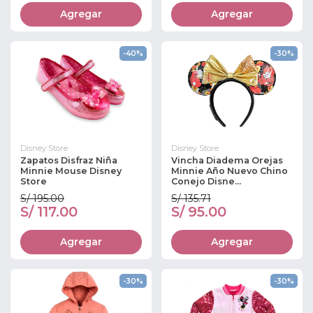
Agregar
Agregar
-40%
-30%
Disney Store
Disney Store
Zapatos Disfraz Niña
Vincha Diadema Orejas
Minnie Mouse Disney
Minnie Año Nuevo Chino
Store
Conejo Disne...
S/ 195.00
S/ 135.71
S/ 117.00
S/ 95.00
Agregar
Agregar
-30%
-30%