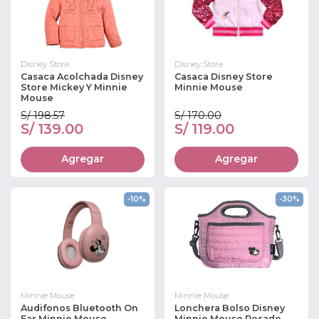
Disney Store
Disney Store
Casaca Acolchada Disney
Casaca Disney Store
Store Mickey Y Minnie
Minnie Mouse
Mouse
S/ 198.57
S/ 170.00
S/ 139.00
S/ 119.00
Agregar
Agregar
-10%
-30%
Minnie Mouse
Minnie Mouse
Audifonos Bluetooth On
Lonchera Bolso Disney
Ear Minnie Mouse
Minnie Mouse Rosado