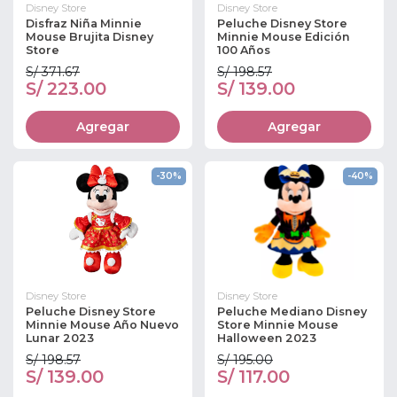
Disney Store
Disney Store
Disfraz Niña Minnie
Peluche Disney Store
Mouse Brujita Disney
Minnie Mouse Edición
Store
100 Años
S/ 371.67
S/ 198.57
S/ 223.00
S/ 139.00
Agregar
Agregar
-30%
-40%
Disney Store
Disney Store
Peluche Disney Store
Peluche Mediano Disney
Minnie Mouse Año Nuevo
Store Minnie Mouse
Lunar 2023
Halloween 2023
S/ 198.57
S/ 195.00
S/ 139.00
S/ 117.00