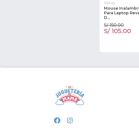
Disney
Mouse Inalambr
Para Laptop Reve
D...
S/ 150.00
S/ 105.00