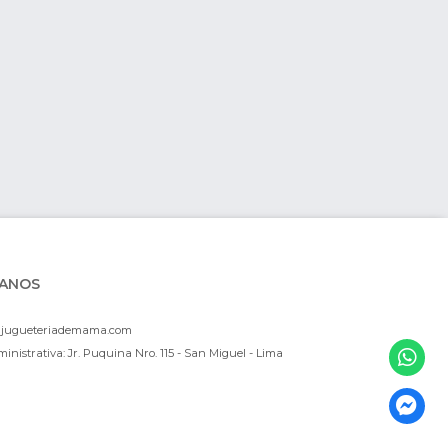
ANOS
ajugueteriademama.com
inistrativa: Jr. Puquina Nro. 115 - San Miguel - Lima