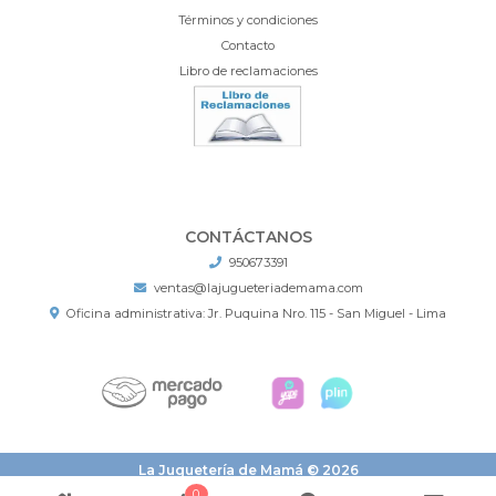
Términos y condiciones
Contacto
Libro de reclamaciones
CONTÁCTANOS
950673391
ventas@lajugueteriademama.com
Oficina administrativa: Jr. Puquina Nro. 115 - San Miguel - Lima
La Juguetería de Mamá © 2026
¿Te gusta mi tienda? Yo vendo con
Bsale
0