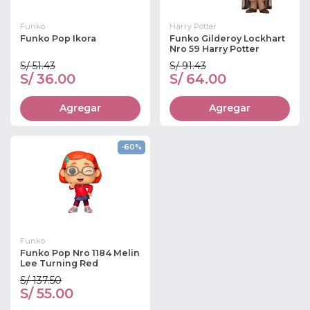
Funko
Harry Potter
Funko Pop Ikora
Funko Gilderoy Lockhart
Nro 59 Harry Potter
S/ 51.43
S/ 91.43
S/ 36.00
S/ 64.00
Agregar
Agregar
-60%
Funko
Funko Pop Nro 1184 Melin
Lee Turning Red
S/ 137.50
S/ 55.00