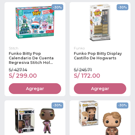
-30%
-30%
Stitch
Funko
Funko Bitty Pop
Funko Pop Bitty Display
Calendario De Cuenta
Castillo De Hogwarts
Regresiva Stitch Hol...
S/ 427.14
S/ 245.71
S/ 299.00
S/ 172.00
Agregar
Agregar
-30%
-30%