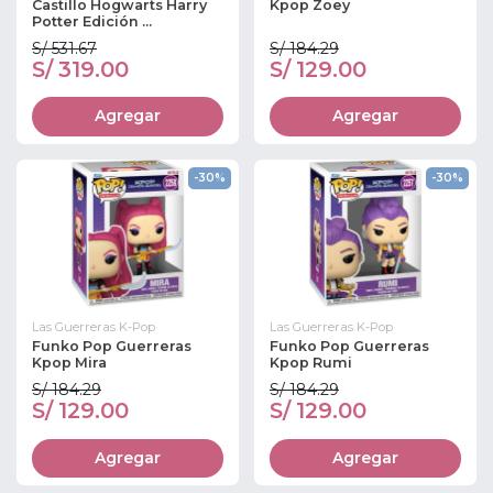
Castillo Hogwarts Harry
Kpop Zoey
Potter Edición ...
S/ 531.67
S/ 184.29
S/ 319.00
S/ 129.00
Agregar
Agregar
-30%
-30%
Las Guerreras K-Pop
Las Guerreras K-Pop
Funko Pop Guerreras
Funko Pop Guerreras
Kpop Mira
Kpop Rumi
S/ 184.29
S/ 184.29
S/ 129.00
S/ 129.00
Agregar
Agregar