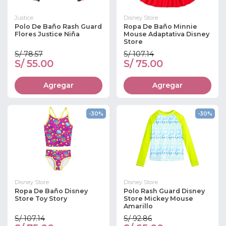
Justice
Disney Store
Polo De Baño Rash Guard
Ropa De Baño Minnie
Flores Justice Niña
Mouse Adaptativa Disney
Store
S/ 78.57
S/ 107.14
S/ 55.00
S/ 75.00
Agregar
Agregar
-30%
-30%
Disney Store
Disney Store
Ropa De Baño Disney
Polo Rash Guard Disney
Store Toy Story
Store Mickey Mouse
Amarillo
S/ 107.14
S/ 92.86