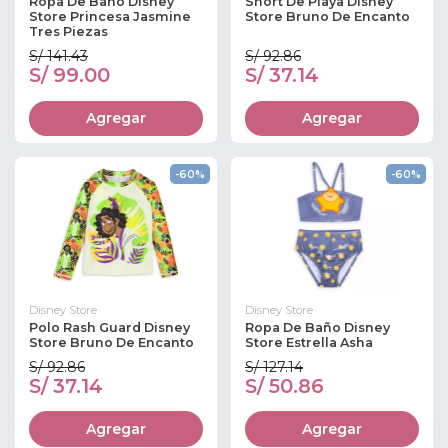
Ropa De Baño Disney
Short De Playa Disney
Store Princesa Jasmine
Store Bruno De Encanto
Tres Piezas
S/ 141.43
S/ 92.86
S/ 99.00
S/ 37.14
Agregar
Agregar
-60%
-60%
Disney Store
Disney Store
Polo Rash Guard Disney
Ropa De Baño Disney
Store Bruno De Encanto
Store Estrella Asha
S/ 92.86
S/ 127.14
S/ 37.14
S/ 50.86
Agregar
Agregar