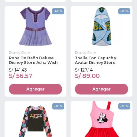
-60%
-30%
Disney Store
Disney Store
Ropa De Baño Deluxe
Toalla Con Capucha
Disney Store Asha Wish
Avatar Disney Store
S/ 141.43
S/ 127.14
S/ 56.57
S/ 89.00
Agregar
Agregar
-30%
-30%