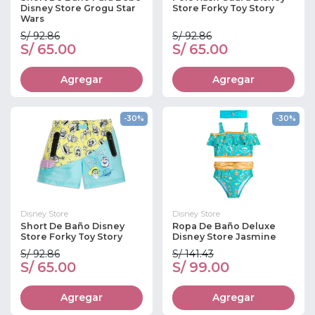
Disney Store Grogu Star
Store Forky Toy Story
Wars
S/ 92.86
S/ 92.86
S/ 65.00
S/ 65.00
Agregar
Agregar
-30%
-30%
Disney Store
Disney Store
Short De Baño Disney
Ropa De Baño Deluxe
Store Forky Toy Story
Disney Store Jasmine
S/ 92.86
S/ 141.43
S/ 65.00
S/ 99.00
Agregar
Agregar