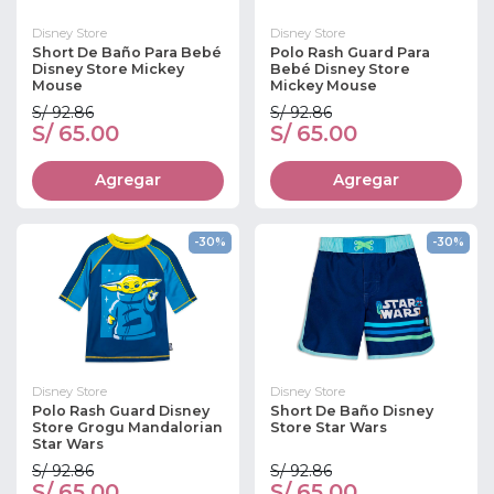
Disney Store
Disney Store
Short De Baño Para Bebé
Polo Rash Guard Para
Disney Store Mickey
Bebé Disney Store
Mouse
Mickey Mouse
S/ 92.86
S/ 92.86
S/ 65.00
S/ 65.00
Agregar
Agregar
-30%
-30%
Disney Store
Disney Store
Polo Rash Guard Disney
Short De Baño Disney
Store Grogu Mandalorian
Store Star Wars
Star Wars
S/ 92.86
S/ 92.86
S/ 65.00
S/ 65.00