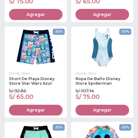
S/ 75.00
S/ 65.00
Agregar
Agregar
-30%
-30%
Disney Store
Disney Store
Short De Playa Disney
Ropa De Baño Disney
Store Star Wars Azul
Store Spiderman
S/ 92.86
S/ 107.14
S/ 65.00
S/ 75.00
Agregar
Agregar
-30%
-30%