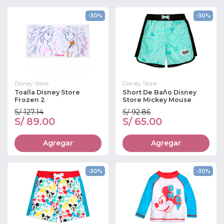
-30%
-30%
Disney Store
Disney Store
Toalla Disney Store
Short De Baño Disney
Frozen 2
Store Mickey Mouse
S/ 127.14
S/ 92.86
S/ 89.00
S/ 65.00
Agregar
Agregar
-30%
-30%