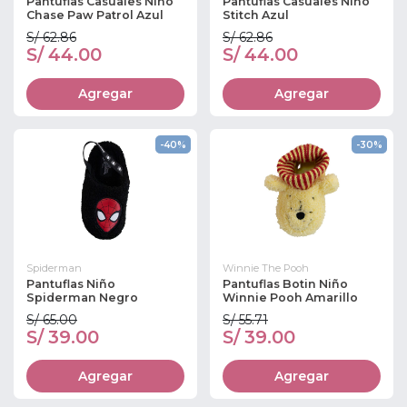
Pantuflas Casuales Niño
Pantuflas Casuales Niño
Chase Paw Patrol Azul
Stitch Azul
S/ 62.86
S/ 62.86
S/ 44.00
S/ 44.00
Agregar
Agregar
-40%
-30%
Spiderman
Winnie The Pooh
Pantuflas Niño
Pantuflas Botin Niño
Spiderman Negro
Winnie Pooh Amarillo
S/ 65.00
S/ 55.71
S/ 39.00
S/ 39.00
Agregar
Agregar