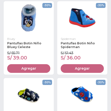
-30%
-30%
Bluey
Spiderman
Pantuflas Botin Niño
Pantuflas Botin Niño
Bluey Celeste
Spiderman
S/ 55.71
S/ 51.43
S/ 39.00
S/ 36.00
Agregar
Agregar
-30%
-30%