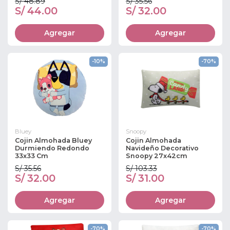
S/ 48.89
S/ 35.56
S/ 44.00
S/ 32.00
Agregar
Agregar
-10%
-70%
Bluey
Snoopy
Cojin Almohada Bluey
Cojin Almohada
Durmiendo Redondo
Navideño Decorativo
33x33 Cm
Snoopy 27x42cm
S/ 35.56
S/ 103.33
S/ 32.00
S/ 31.00
Agregar
Agregar
-70%
-70%