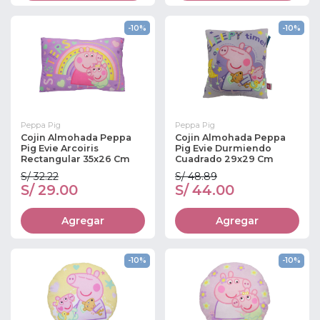
-10%
-10%
Peppa Pig
Peppa Pig
Cojin Almohada Peppa
Cojin Almohada Peppa
Pig Evie Arcoiris
Pig Evie Durmiendo
Rectangular 35x26 Cm
Cuadrado 29x29 Cm
S/ 32.22
S/ 48.89
S/ 29.00
S/ 44.00
Agregar
Agregar
-10%
-10%