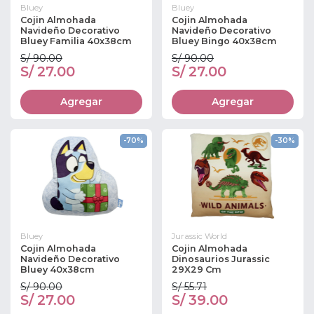
Bluey
Bluey
Cojin Almohada
Cojin Almohada
Navideño Decorativo
Navideño Decorativo
Bluey Familia 40x38cm
Bluey Bingo 40x38cm
S/ 90.00
S/ 90.00
S/ 27.00
S/ 27.00
Agregar
Agregar
-70%
-30%
Bluey
Jurassic World
Cojin Almohada
Cojin Almohada
Navideño Decorativo
Dinosaurios Jurassic
Bluey 40x38cm
29X29 Cm
S/ 90.00
S/ 55.71
S/ 27.00
S/ 39.00