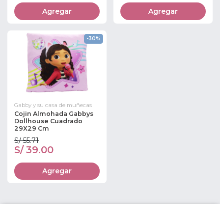
Agregar
Agregar
-30%
Gabby y su casa de muñecas
Cojin Almohada Gabbys
Dollhouse Cuadrado
29X29 Cm
S/ 55.71
S/ 39.00
Agregar