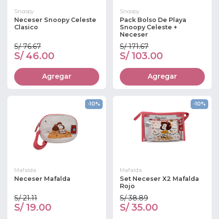
Snoopy
Snoopy
Neceser Snoopy Celeste
Pack Bolso De Playa
Clasico
Snoopy Celeste +
Neceser
S/ 76.67
S/ 171.67
S/ 46.00
S/ 103.00
Agregar
Agregar
-10%
-10%
Mafalda
Mafalda
Neceser Mafalda
Set Neceser X2 Mafalda
Rojo
S/ 21.11
S/ 38.89
S/ 19.00
S/ 35.00