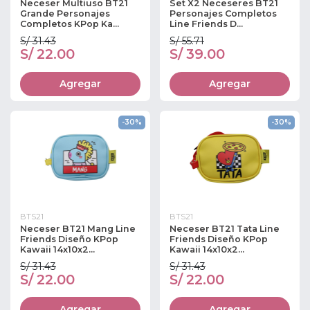
Neceser Multiuso BT21
Set X2 Neceseres BT21
Grande Personajes
Personajes Completos
Completos KPop Ka...
Line Friends D...
S/ 31.43
S/ 55.71
S/ 22.00
S/ 39.00
Agregar
Agregar
-30%
-30%
BTS21
BTS21
Neceser BT21 Mang Line
Neceser BT21 Tata Line
Friends Diseño KPop
Friends Diseño KPop
Kawaii 14x10x2...
Kawaii 14x10x2...
S/ 31.43
S/ 31.43
S/ 22.00
S/ 22.00
Agregar
Agregar