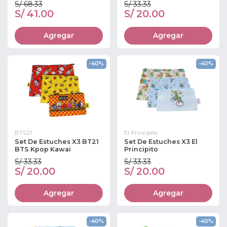
S/ 68.33
S/ 33.33
S/ 41.00
S/ 20.00
Agregar
Agregar
-40%
-40%
BTS21
El Principito
Set De Estuches X3 BT21
Set De Estuches X3 El
BTS Kpop Kawai
Principito
S/ 33.33
S/ 33.33
S/ 20.00
S/ 20.00
Agregar
Agregar
-40%
-40%