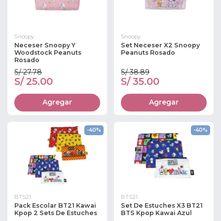
Snoopy
Snoopy
Neceser Snoopy Y
Set Neceser X2 Snoopy
Woodstock Peanuts
Peanuts Rosado
Rosado
S/ 27.78
S/ 38.89
S/ 25.00
S/ 35.00
Agregar
Agregar
-40%
-40%
BTS21
BTS21
Pack Escolar BT21 Kawai
Set De Estuches X3 BT21
Kpop 2 Sets De Estuches
BTS Kpop Kawai Azul