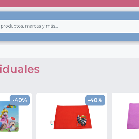
viduales
-40%
-40%