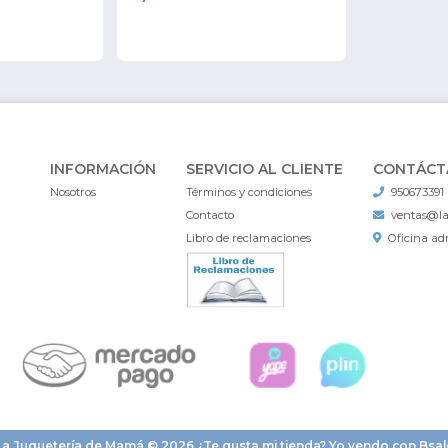
INFORMACIÓN
SERVICIO AL CLIENTE
CONTÁCT
Nosotros
Términos y condiciones
950673391
Contacto
ventas@l
Libro de reclamaciones
Oficina adm
La Juguetería de Mamá © 2026
¿Te gusta mi tienda? Yo vendo con
Bsal