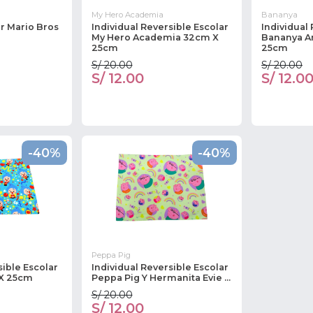
My Hero Academia
Bananya
ar Mario Bros
Individual Reversible Escolar
Individual
My Hero Academia 32cm X
Bananya A
25cm
25cm
S/ 20.00
S/ 20.00
S/ 12.00
S/ 12.0
-40%
-40%
Peppa Pig
sible Escolar
Individual Reversible Escolar
 X 25cm
Peppa Pig Y Hermanita Evie ...
S/ 20.00
S/ 12.00