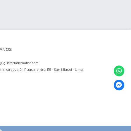
ANOS
ajugueteriademama.com
inistrativa: Jr. Puquina Nro. 115 - San Miguel - Lima
e