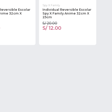
Spy X Family
 Reversible Escolar
Individual Reversible Escolar
nime 32cm X
Spy X Family Anime 32cm X
25cm
S/ 20.00
0
S/ 12.00