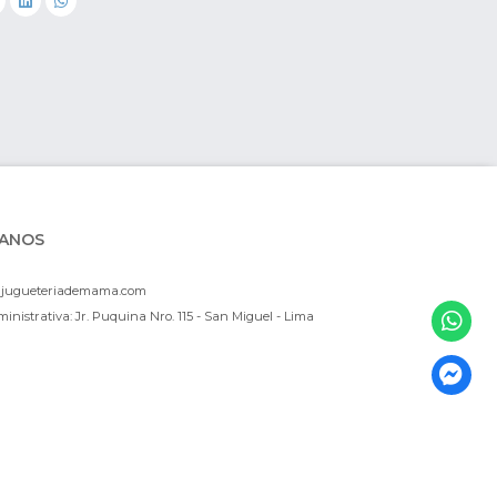
ANOS
ajugueteriademama.com
inistrativa: Jr. Puquina Nro. 115 - San Miguel - Lima