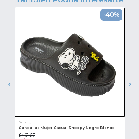
0%
-40%
Snoopy
Sti
ña
Sandalias Mujer Casual Snoopy Negro Blanco
Sa
S/ 61.67
S/