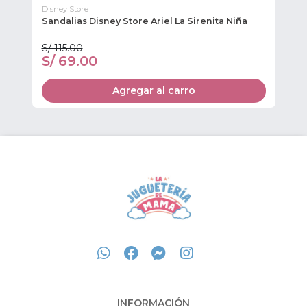
Disney Store
Dis
ey
Sandalias Disney Store Ariel La Sirenita Niña
Sa
S/ 115.00
S/
S/ 69.00
S
Agregar al carro
INFORMACIÓN