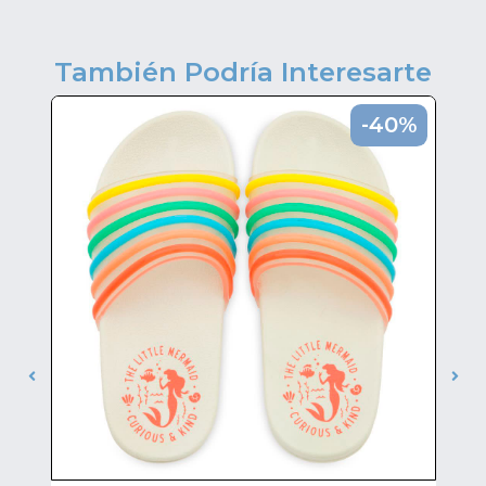
También Podría Interesarte
0%
-40%