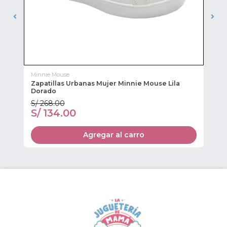
Minnie Mouse
Mi
Zapatillas Urbanas Mujer Minnie Mouse Lila
Za
Dorado
S/ 268.00
S/
S/ 134.00
S
Agregar al carro