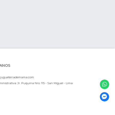
ANOS
ajugueteriademama.com
inistrativa: Jr. Puquina Nro. 115 - San Miguel - Lima