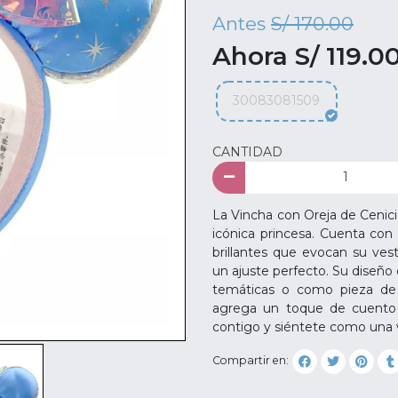
Antes
S/ 170.00
Ahora S/ 119.0
30083081509
CANTIDAD
La Vincha con Oreja de Cenici
icónica princesa. Cuenta con
brillantes que evocan su ves
un ajuste perfecto. Su diseño 
temáticas o como pieza de c
agrega un toque de cuento 
contigo y siéntete como una 
Compartir en: