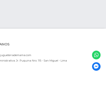
ANOS
ajugueteriademama.com
inistrativa: Jr. Puquina Nro. 115 - San Miguel - Lima