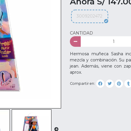
Ahora S/ 147.0
3009202472
CANTIDAD
Hermosa muñeca Sasha inclu
mezcla y combinación. Su pa
jean. Además, viene con zapa
aprox.
Compartir en: