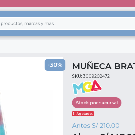
MUÑECA BRAT
-30%
SKU: 3009202472
Stock por sucursal
Agotado.
Antes
S/ 210.00