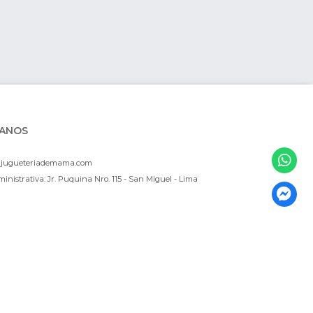
ANOS
ajugueteriademama.com
inistrativa: Jr. Puquina Nro. 115 - San Miguel - Lima