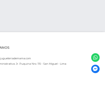
ANOS
ajugueteriademama.com
inistrativa: Jr. Puquina Nro. 115 - San Miguel - Lima