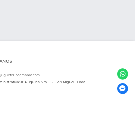
ANOS
ajugueteriademama.com
inistrativa: Jr. Puquina Nro. 115 - San Miguel - Lima