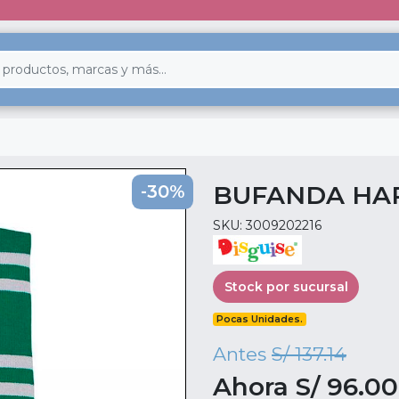
BUFANDA HAR
-30%
SKU: 3009202216
Stock por sucursal
Pocas Unidades.
Antes
S/ 137.14
Ahora S/ 96.00