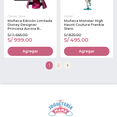
Disney Store
Mattel
Muñeca Edición Limitada
Muñeca Monster High
Disney Designer
Haunt Couture Frankie
Princesa Aurora B...
Stein
S/ 1, 665.00
S/ 825.00
S/ 999.00
S/ 495.00
Agregar
Agregar
1
2