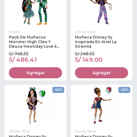
Mattel
Disney Store
Pack De Muñecos
Muñeca Disney Ily
Monster High Cleo Y
Inspirada En Ariel La
Deuce Howliday Love E...
Sirenita
S/ 748.33
S/ 248.33
S/ 486.41
S/ 149.00
Agregar
Agregar
-40%
-40%
Disney Store
Disney Store
Muñeca Disney Ily
Muñeca Disney Ily