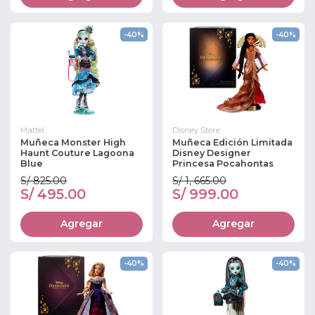
-40%
-40%
Mattel
Disney Store
Muñeca Monster High
Muñeca Edición Limitada
Haunt Couture Lagoona
Disney Designer
Blue
Princesa Pocahontas
S/ 825.00
S/ 1, 665.00
S/ 495.00
S/ 999.00
Agregar
Agregar
-40%
-40%