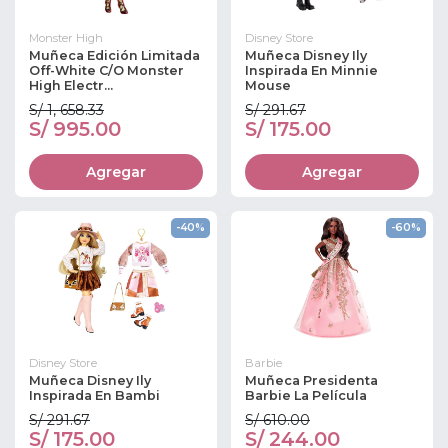
Monster High
Disney Store
Muñeca Edición Limitada
Muñeca Disney Ily
Off-White C/o Monster
Inspirada En Minnie
High Electr...
Mouse
S/ 1, 658.33
S/ 291.67
S/ 995.00
S/ 175.00
Agregar
Agregar
-40%
-60%
Disney Store
Barbie
Muñeca Disney Ily
Muñeca Presidenta
Inspirada En Bambi
Barbie La Película
S/ 291.67
S/ 610.00
S/ 175.00
S/ 244.00