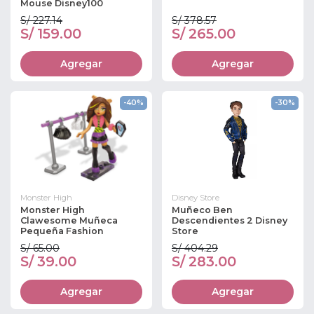
Mouse Disney100
S/ 227.14
S/ 378.57
S/ 159.00
S/ 265.00
Agregar
Agregar
-40%
-30%
Monster High
Disney Store
Monster High
Muñeco Ben
Clawesome Muñeca
Descendientes 2 Disney
Pequeña Fashion
Store
S/ 65.00
S/ 404.29
S/ 39.00
S/ 283.00
Agregar
Agregar