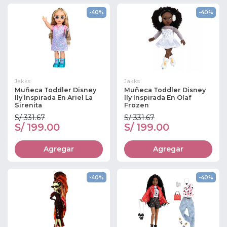
-40%
-40%
Jakks
Jakks
Muñeca Toddler Disney
Muñeca Toddler Disney
Ily Inspirada En Ariel La
Ily Inspirada En Olaf
Sirenita
Frozen
S/ 331.67
S/ 331.67
S/ 199.00
S/ 199.00
Agregar
Agregar
-40%
-40%