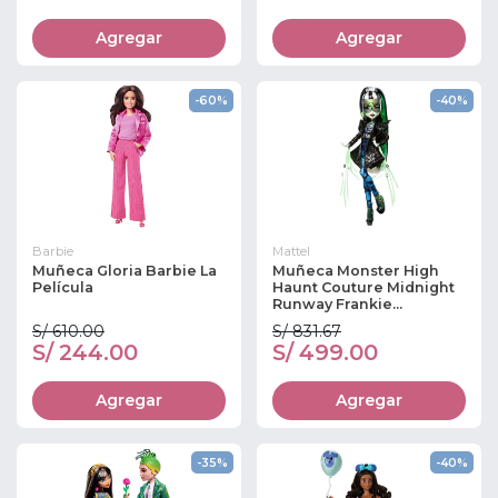
Agregar
Agregar
-60%
-40%
Barbie
Mattel
Muñeca Gloria Barbie La
Muñeca Monster High
Película
Haunt Couture Midnight
Runway Frankie...
S/ 610.00
S/ 831.67
S/ 244.00
S/ 499.00
Agregar
Agregar
-35%
-40%