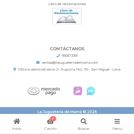
Libro de reclamaciones
CONTÁCTANOS
950673391
ventas@lajugueteriademama.com
Oficina administrativa: Jr. Puquina Nro. 115 - San Miguel - Lima
La Juguetería de Mamá © 2026
¿Te gusta mi tienda? Yo vendo con
Bsale
0
Inicio
Carrito
Buscar
Menú