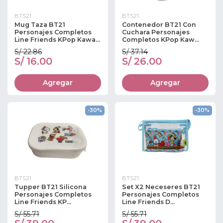
BTS21
BTS21
Mug Taza BT21
Contenedor BT21 Con
Personajes Completos
Cuchara Personajes
Line Friends KPop Kawa...
Completos KPop Kaw...
S/ 22.86
S/ 37.14
S/ 16.00
S/ 26.00
Agregar
Agregar
-30%
-30%
BTS21
BTS21
Tupper BT21 Silicona
Set X2 Neceseres BT21
Personajes Completos
Personajes Completos
Line Friends KP...
Line Friends D...
S/ 55.71
S/ 55.71