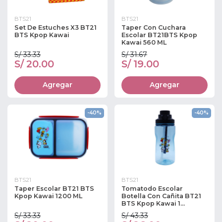
BTS21
BTS21
Set De Estuches X3 BT21
Taper Con Cuchara
BTS Kpop Kawai
Escolar BT21BTS Kpop
Kawai 560 ML
S/ 33.33
S/ 31.67
S/ 20.00
S/ 19.00
Agregar
Agregar
-40%
-40%
BTS21
BTS21
Taper Escolar BT21 BTS
Tomatodo Escolar
Kpop Kawai 1200 ML
Botella Con Cañita BT21
BTS Kpop Kawai 1...
S/ 33.33
S/ 43.33