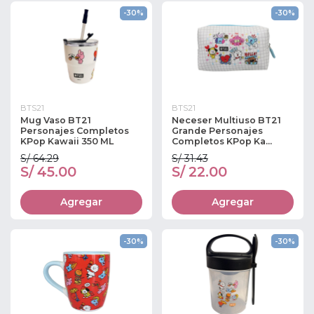
-30%
-30%
BTS21
BTS21
Mug Vaso BT21
Neceser Multiuso BT21
Personajes Completos
Grande Personajes
KPop Kawaii 350 ML
Completos KPop Ka...
S/ 64.29
S/ 31.43
S/ 45.00
S/ 22.00
Agregar
Agregar
-30%
-30%