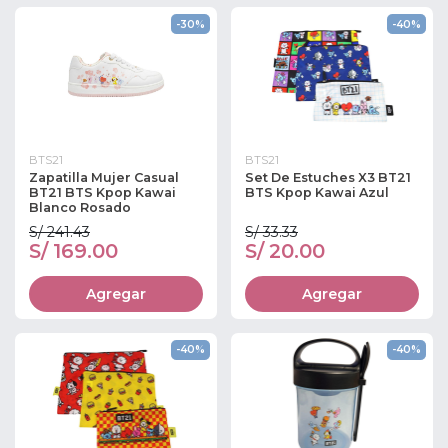
-30%
-40%
BTS21
BTS21
Zapatilla Mujer Casual
Set De Estuches X3 BT21
BT21 BTS Kpop Kawai
BTS Kpop Kawai Azul
Blanco Rosado
S/ 241.43
S/ 33.33
S/ 169.00
S/ 20.00
Agregar
Agregar
-40%
-40%