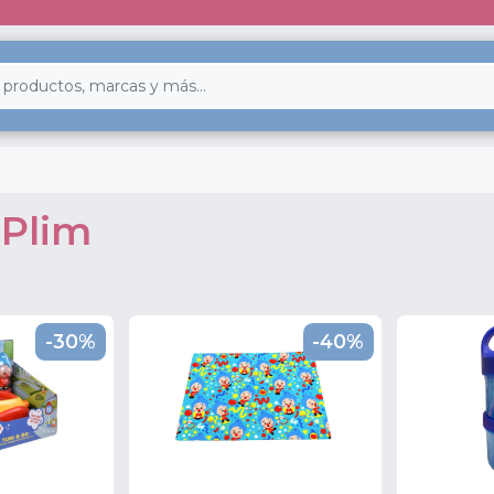
 Plim
-30%
-40%