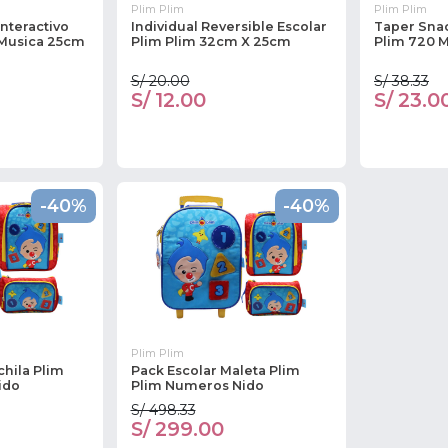
Plim Plim
Plim Plim
Interactivo
Individual Reversible Escolar
Taper Snac
Musica 25cm
Plim Plim 32cm X 25cm
Plim 720 
S/ 20.00
S/ 38.33
S/ 12.00
S/ 23.0
-40%
-40%
Plim Plim
chila Plim
Pack Escolar Maleta Plim
ido
Plim Numeros Nido
S/ 498.33
S/ 299.00