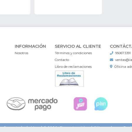
INFORMACIÓN
SERVICIO AL CLIENTE
CONTÁCT
Nosotros
Términos y condiciones
950673391
Contacto
ventas@l
Libro de reclamaciones
Oficina adm
La Juguetería de Mamá © 2026
¿Te gusta mi tienda? Yo vendo con
Bsal