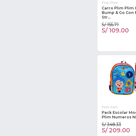
Plim Plim
Carro Plim Plim 
Bump & Go Con 
Str...
S/ 155.71
S/ 109.00
Plim Plim
Pack Escolar Mo
Plim Numeros N
S/ 348.33
S/ 209.00