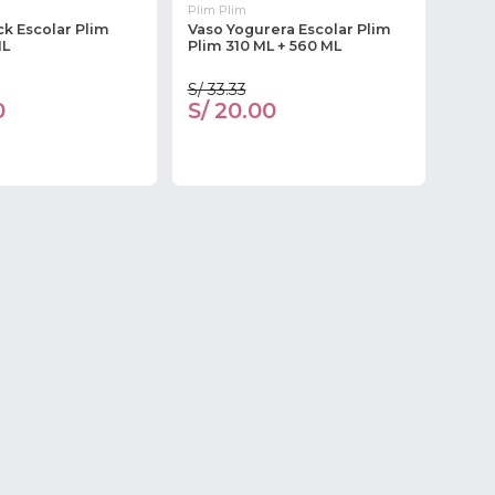
Plim Plim
k Escolar Plim
Vaso Yogurera Escolar Plim
ML
Plim 310 ML + 560 ML
S/ 33.33
0
S/ 20.00