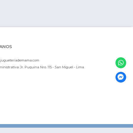
ANOS
ajugueteriademama.com
inistrativa: Jr. Puquina Nro. 115 - San Miguel - Lima
e