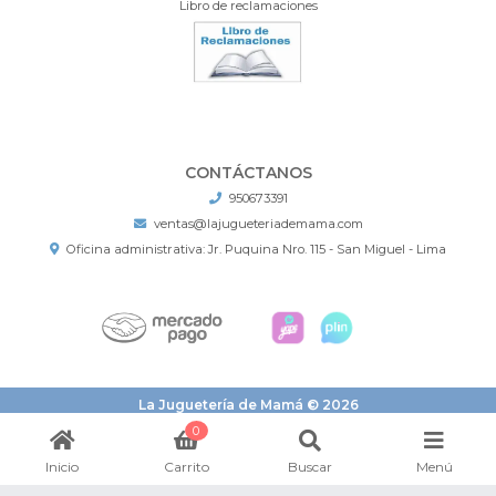
Libro de reclamaciones
CONTÁCTANOS
950673391
ventas@lajugueteriademama.com
Oficina administrativa: Jr. Puquina Nro. 115 - San Miguel - Lima
La Juguetería de Mamá © 2026
¿Te gusta mi tienda? Yo vendo con
Bsale
0
Inicio
Carrito
Buscar
Menú