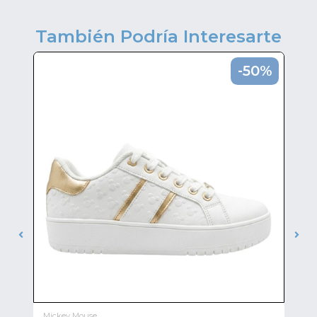
También Podría Interesarte
0%
-50%
Mickey Mouse
Mi