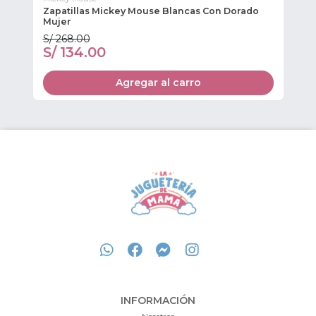
Zapatillas Mickey Mouse Blancas Con Dorado
Za
Mujer
S/ 268.00
S/
S/ 134.00
S
Agregar al carro
INFORMACIÓN