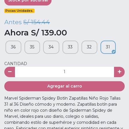
Stock por sucursal
Pocas Unidades.
Antes
S/ 154.44
Ahora S/ 139.00
36
35
34
33
32
31
CANTIDAD
Agregar al carro
Marvel Spiderman Spidey Botín Zapatillas Niño Rojo Tallas
31 al 36 Diseño cómodo y moderno. Zapatillas botín para
niño en color rojo con diseño de Spiderman Spidey de
Marvel, ideales para uso diario, colegio o salidas,
combinando estilo de superhéroe y comodidad en cada
paso. Fabricadas con material exterior sintético resistente y