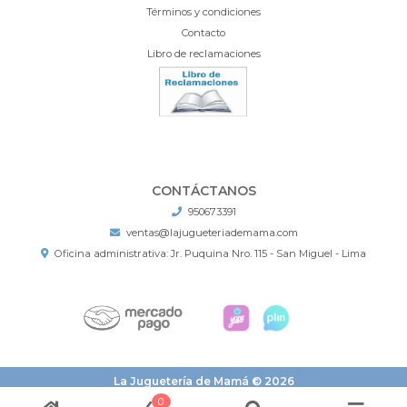
Términos y condiciones
Contacto
Libro de reclamaciones
CONTÁCTANOS
950673391
ventas@lajugueteriademama.com
Oficina administrativa: Jr. Puquina Nro. 115 - San Miguel - Lima
La Juguetería de Mamá © 2026
¿Te gusta mi tienda? Yo vendo con
Bsale
0