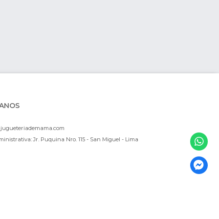
ANOS
ajugueteriademama.com
inistrativa: Jr. Puquina Nro. 115 - San Miguel - Lima