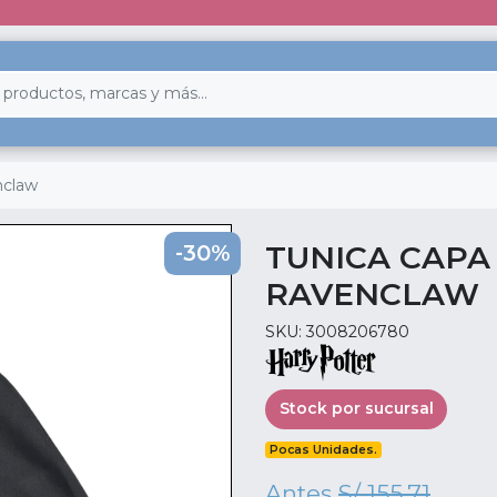
nclaw
TUNICA CAPA
-30%
RAVENCLAW
SKU: 3008206780
Stock por sucursal
Pocas Unidades.
Antes
S/ 155.71