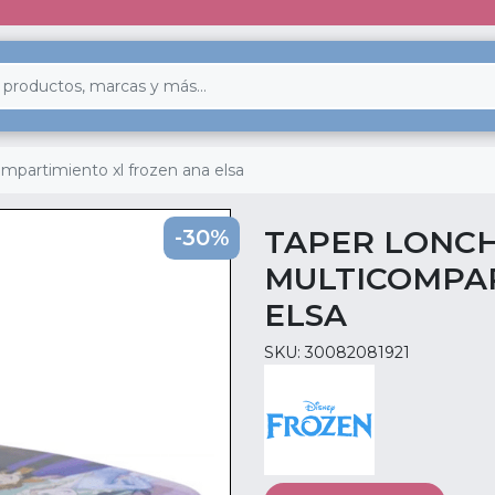
mpartimiento xl frozen ana elsa
TAPER LONC
-30%
MULTICOMPAR
ELSA
SKU: 30082081921