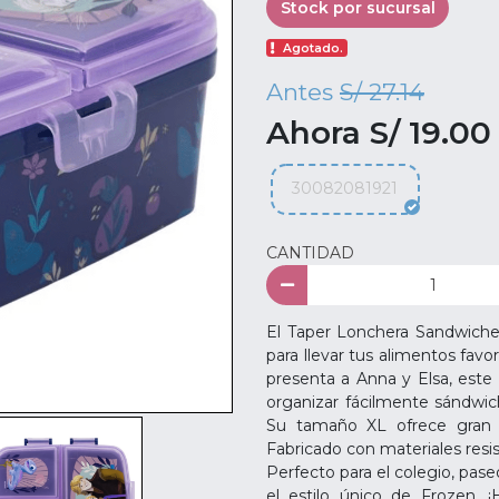
Stock por sucursal
Agotado.
Antes
S/ 27.14
Ahora S/ 19.00
30082081921
CANTIDAD
El Taper Lonchera Sandwiche
para llevar tus alimentos fav
presenta a Anna y Elsa, est
organizar fácilmente sándwic
Su tamaño XL ofrece gran c
Fabricado con materiales resis
Perfecto para el colegio, paseo
el estilo único de Frozen.