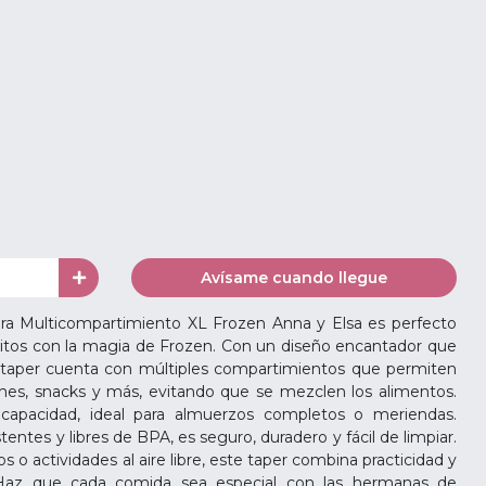
Avísame cuando llegue
ra Multicompartimiento XL Frozen Anna y Elsa es perfecto
oritos con la magia de Frozen. Con un diseño encantador que
e taper cuenta con múltiples compartimientos que permiten
hes, snacks y más, evitando que se mezclen los alimentos.
apacidad, ideal para almuerzos completos o meriendas.
tentes y libres de BPA, es seguro, duradero y fácil de limpiar.
s o actividades al aire libre, este taper combina practicidad y
 ¡Haz que cada comida sea especial con las hermanas de