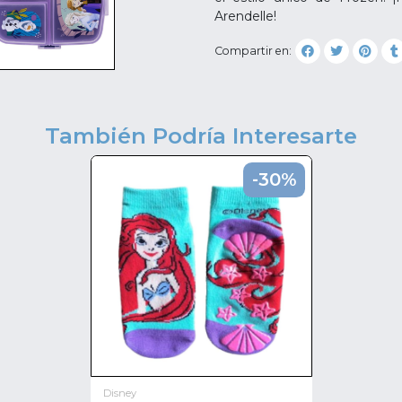
Arendelle!
Compartir en:
También Podría Interesarte
-30%
Disney