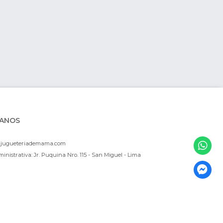
ANOS
ajugueteriademama.com
inistrativa: Jr. Puquina Nro. 115 - San Miguel - Lima