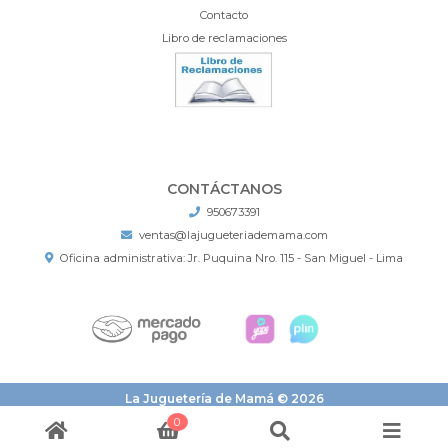
Contacto
Libro de reclamaciones
CONTÁCTANOS
950673391
ventas@lajugueteriademama.com
Oficina administrativa: Jr. Puquina Nro. 115 - San Miguel - Lima
La Juguetería de Mamá © 2026
¿Te gusta mi tienda? Yo vendo con
Bsale
0