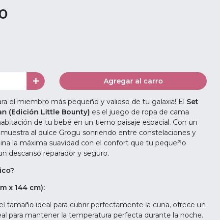
00
Agregar al carro
para el miembro más pequeño y valioso de tu galaxia! El
S
et
n (Edición Little Bounty)
es el juego de ropa de cama
 habitación de tu bebé en un tierno paisaje espacial. Con un
muestra al dulce Grogu sonriendo entre constelaciones y
ombina la máxima suavidad con el confort que tu pequeño
un descanso reparador y seguro.
ico?
m x 144 cm):
l tamaño ideal para cubrir perfectamente la cuna, ofrece un
deal para mantener la temperatura perfecta durante la noche.