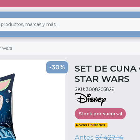
r wars
SET DE CUNA
-30%
STAR WARS
SKU: 3008205828
Stock por sucursal
Pocas Unidades.
Antes
S/ 427.14