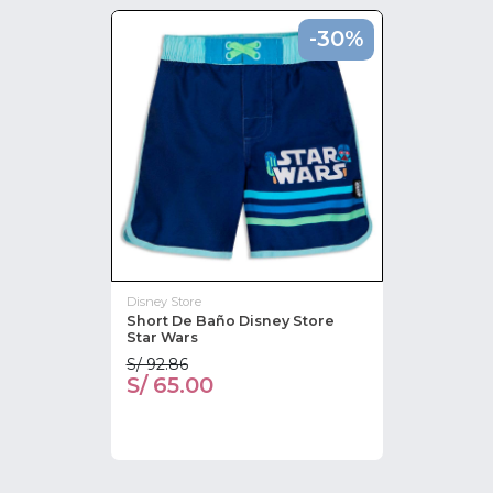
-30%
Disney Store
Short De Baño Disney Store
Star Wars
S/ 92.86
S/ 65.00