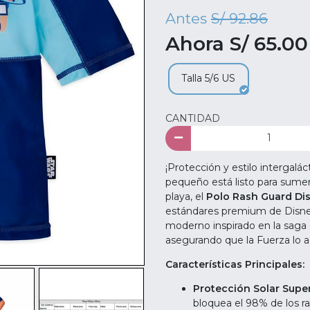
Antes
S/ 92.86
Ahora S/ 65.00
Talla 5/6 US
CANTIDAD
¡Protección y estilo intergalá
pequeño está listo para sumergi
playa, el
Polo Rash Guard Dis
estándares premium de Disney
moderno inspirado en la saga
asegurando que la Fuerza lo
Características Principales:
Protección Solar Super
bloquea el 98% de los r