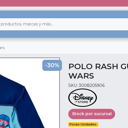
ars
POLO RASH G
-30%
WARS
SKU: 3008205906
Stock por sucursal
Pocas Unidades.