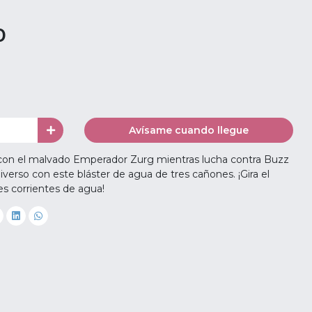
0
Avísame cuando llegue
a con el malvado Emperador Zurg mientras lucha contra Buzz
niverso con este bláster de agua de tres cañones. ¡Gira el
tres corrientes de agua!