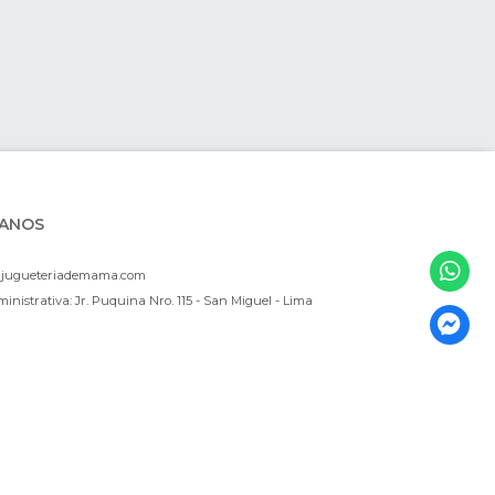
ANOS
ajugueteriademama.com
inistrativa: Jr. Puquina Nro. 115 - San Miguel - Lima