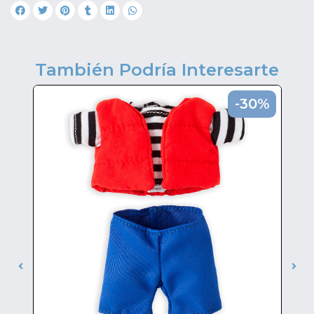
También Podría Interesarte
0%
-30%