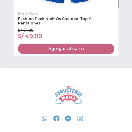
Disney Store
Dis
Fashion Pack NuiMOs Chaleco, Top Y
Fa
Pantalones
Sh
S/ 71.29
S/
S/ 49.90
S
Agregar al carro