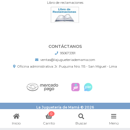
Libro de reclamaciones
CONTÁCTANOS
950673391
ventas@lajugueteriademama.com
Oficina administrativa: Jr. Puquina Nro. 115 - San Miguel - Lima
La Juguetería de Mamá © 2026
¿Te gusta mi tienda? Yo vendo con
Bsale
0
Inicio
Carrito
Buscar
Menú