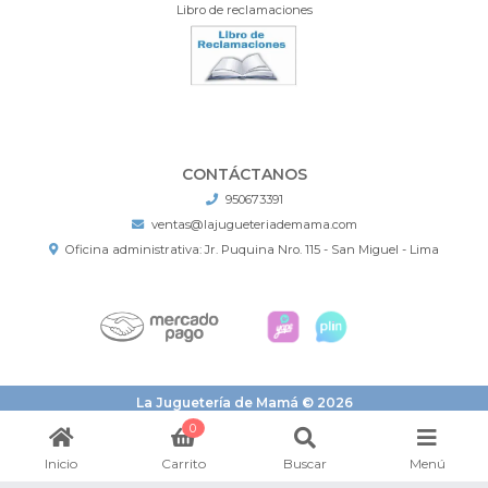
Libro de reclamaciones
CONTÁCTANOS
950673391
ventas@lajugueteriademama.com
Oficina administrativa: Jr. Puquina Nro. 115 - San Miguel - Lima
La Juguetería de Mamá © 2026
¿Te gusta mi tienda? Yo vendo con
Bsale
0
Inicio
Carrito
Buscar
Menú