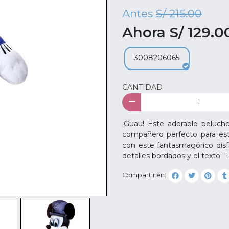
Antes
S/ 215.00
Ahora S/ 129.0
3008206065
CANTIDAD
¡Guau! Este adorable peluch
compañero perfecto para esta
con este fantasmagórico disfr
detalles bordados y el texto ''
Compartir en: