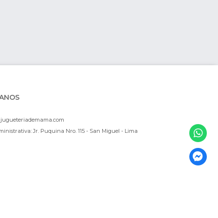
ANOS
ajugueteriademama.com
inistrativa: Jr. Puquina Nro. 115 - San Miguel - Lima