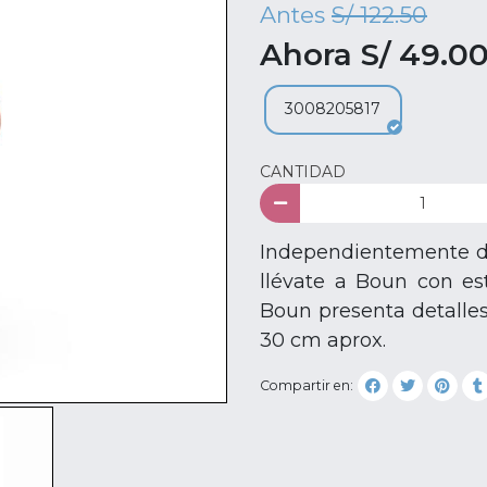
Antes
S/ 122.50
Ahora S/ 49.0
3008205817
CANTIDAD
Independientemente de
llévate a Boun con es
Boun presenta detalles
30 cm aprox.
Compartir en: