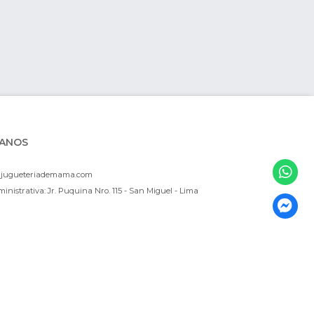
ANOS
ajugueteriademama.com
inistrativa: Jr. Puquina Nro. 115 - San Miguel - Lima