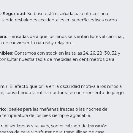
e Seguridad:
Su base está diseñada para ofrecer una
vitando resbalones accidentales en superficies lisas como
era:
Pensadas para que los niños se sientan libres al caminar,
o un movimiento natural y relajado.
ibles:
Contamos con stock en las tallas 24, 26, 28, 30, 32 y
onsultar nuestra tabla de medidas en centímetros para
mir:
El efecto que brilla en la oscuridad motiva a los niños a
ar, convirtiendo la rutina nocturna en un momento de juego
ío:
Ideales para las mañanas frescas o las noches de
a temperatura de los pies siempre agradable.
r:
Al ser ligeras y suaves, son el calzado de transición
apatos de calle y disfrutar de la tranquilidad de casa.