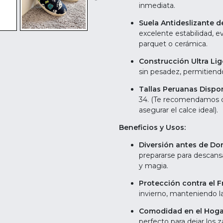
inmediata.
Suela Antideslizante d
excelente estabilidad, e
parquet o cerámica.
Construcción Ultra Lig
sin pesadez, permitiend
Tallas Peruanas Dispon
34. (Te recomendamos c
asegurar el calce ideal).
Beneficios y Usos:
Diversión antes de Dor
prepararse para descans
y magia.
Protección contra el Fr
invierno, manteniendo l
Comodidad en el Hoga
perfecto para dejar los z