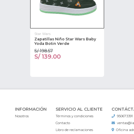
Star Wars
Zapatillas Niño Star Wars Baby
Yoda Botin Verde
S/ 198.57
S/ 139.00
INFORMACIÓN
SERVICIO AL CLIENTE
CONTÁCT
Nosotros
Términos y condiciones
950673391
Contacto
ventas@l
Libro de reclamaciones
Oficina adm