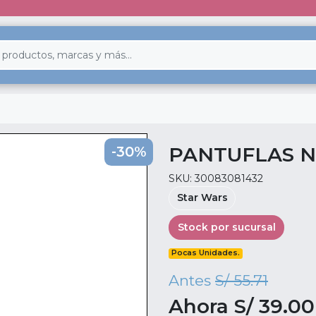
PANTUFLAS N
-30%
SKU: 30083081432
Star Wars
Stock por sucursal
Pocas Unidades.
Antes
S/ 55.71
Ahora S/ 39.00