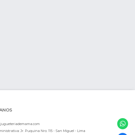
ANOS
ajugueteriademama.com
inistrativa: Jr. Puquina Nro. 115 - San Miguel - Lima