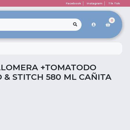
Facebook
Instagram
Tik Tok
0
PALOMERA +TOMATODO
 & STITCH 580 ML CAÑITA