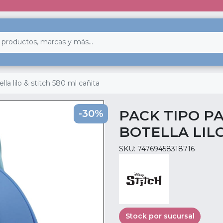
a lilo & stitch 580 ml cañita
PACK TIPO 
-30%
BOTELLA LILO
SKU: 74769458318716
Stock por sucursal