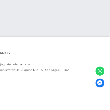
ANOS
ajugueteriademama.com
inistrativa: Jr. Puquina Nro. 115 - San Miguel - Lima