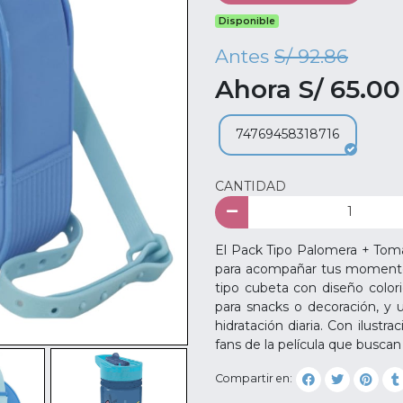
Disponible
Antes
S/ 92.86
Ahora S/ 65.00
74769458318716
CANTIDAD
El Pack Tipo Palomera + Toma
para acompañar tus momentos
tipo cubeta con diseño colorid
para snacks o decoración, y u
hidratación diaria. Con ilustr
fans de la película que buscan
Compartir en: