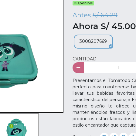
Disponible
Antes
S/ 64.29
Ahora S/ 45.00
3008207669
CANTIDAD
Presentamos el Tomatodo Cañ
perfecto para mantenerse hid
llevar tus bebidas favorit
característico del personaje 
mismo diseño te ofrece un
manteniéndolos frescos y li
productos están fabricados co
estilo encantador que captura