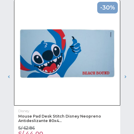
0%
-30%
Disney
Sti
Mouse Pad Desk Stitch Disney Neopreno
Mo
Antideslizante 80x4...
S/ 62.86
S/
S/ 44.00
S