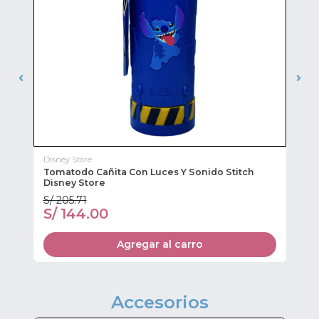
Disney Store
Sti
l
Tomatodo Cañita Con Luces Y Sonido Stitch
To
Disney Store
S/ 205.71
S/
S/ 144.00
S
Agregar al carro
Accesorios