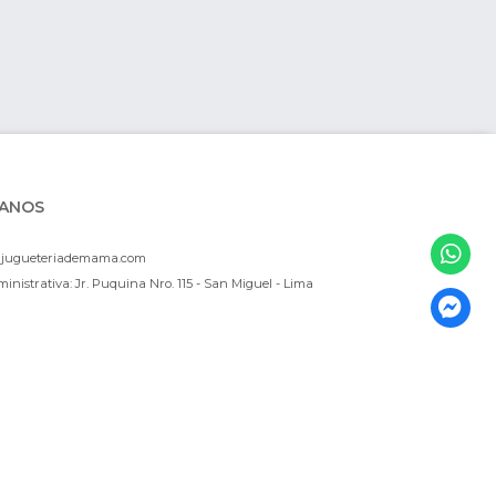
ANOS
ajugueteriademama.com
inistrativa: Jr. Puquina Nro. 115 - San Miguel - Lima