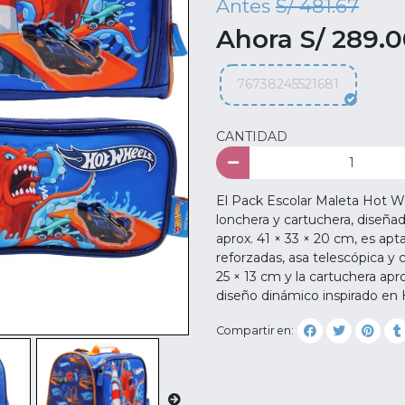
Antes
S/ 481.67
Ahora S/ 289.
76738245521681
CANTIDAD
El Pack Escolar Maleta Hot Wh
lonchera y cartuchera, diseña
aprox. 41 × 33 × 20 cm, es ap
reforzadas, asa telescópica y
25 × 13 cm y la cartuchera apro
diseño dinámico inspirado en
Compartir en: