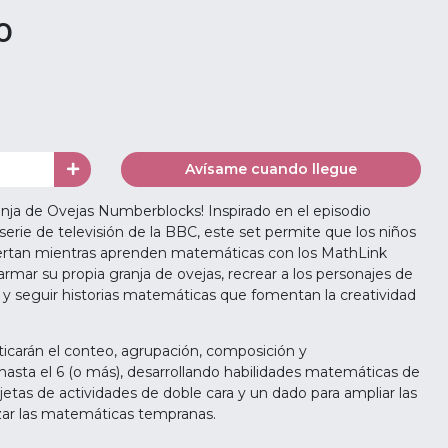
0
Avísame cuando llegue
ranja de Ovejas Numberblocks! Inspirado en el episodio
erie de televisión de la BBC, este set permite que los niños
iertan mientras aprenden matemáticas con los MathLink
mar su propia granja de ovejas, recrear a los personajes de
y seguir historias matemáticas que fomentan la creatividad
cticarán el conteo, agrupación, composición y
sta el 6 (o más), desarrollando habilidades matemáticas de
rjetas de actividades de doble cara y un dado para ampliar las
rzar las matemáticas tempranas.