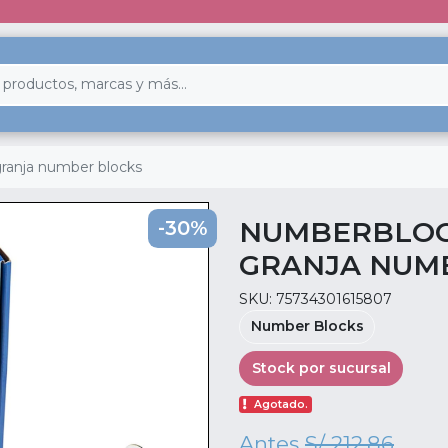
granja number blocks
NUMBERBLOCK
-30%
GRANJA NUM
SKU: 75734301615807
Number Blocks
Stock por sucursal
Agotado.
Antes
S/ 212.86