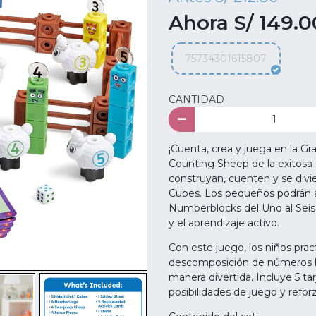
Ahora S/ 149.0
75734301615807
CANTIDAD
¡Cuenta, crea y juega en la G
Counting Sheep de la exitosa s
construyan, cuenten y se div
Cubes. Los pequeños podrán ar
Numberblocks del Uno al Seis 
y el aprendizaje activo.
Con este juego, los niños pra
descomposición de números ha
manera divertida. Incluye 5 ta
posibilidades de juego y refo