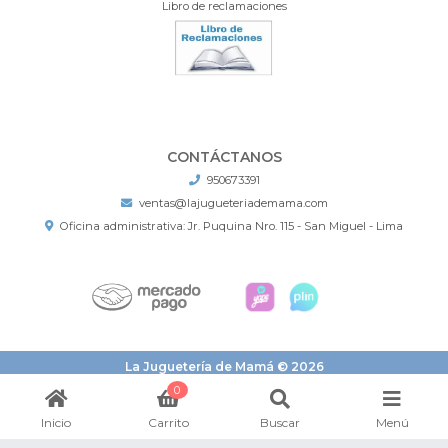
Libro de reclamaciones
CONTÁCTANOS
950673391
ventas@lajugueteriademama.com
Oficina administrativa: Jr. Puquina Nro. 115 - San Miguel - Lima
La Juguetería de Mamá © 2026
¿Te gusta mi tienda? Yo vendo con
Bsale
0
Inicio
Carrito
Buscar
Menú