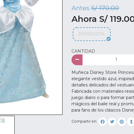
Antes
S/ 170.00
Ahora S/ 119.0
3009202274
CANTIDAD
Muñeca Disney Store Princesa 
elegante vestido azul, inspira
detalles delicados del vestuar
Fabricada con materiales resis
juego diario o para formar pa
mágicos del baile real y prom
para fans de los clásicos Disne
Compartir en: