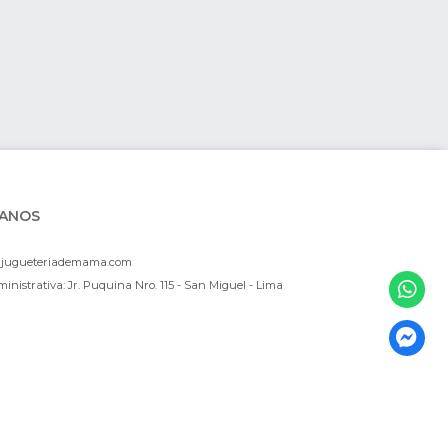
ANOS
ajugueteriademama.com
inistrativa: Jr. Puquina Nro. 115 - San Miguel - Lima