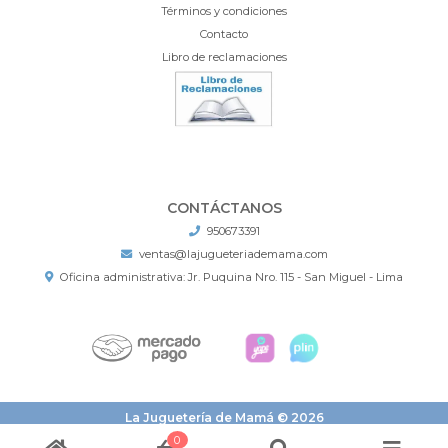
Términos y condiciones
Contacto
Libro de reclamaciones
CONTÁCTANOS
950673391
ventas@lajugueteriademama.com
Oficina administrativa: Jr. Puquina Nro. 115 - San Miguel - Lima
La Juguetería de Mamá © 2026
¿Te gusta mi tienda? Yo vendo con
Bsale
0