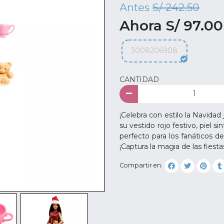
Antes
S/ 242.50
Ahora S/ 97.00
3008206908
CANTIDAD
¡Celebra con estilo la Navida
su vestido rojo festivo, piel s
perfecto para los fanáticos d
¡Captura la magia de las fiest
Compartir en: