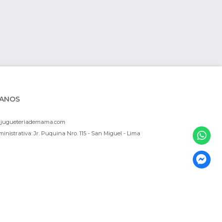
ANOS
ajugueteriademama.com
inistrativa: Jr. Puquina Nro. 115 - San Miguel - Lima