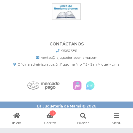
CONTÁCTANOS
950673391
ventas@lajugueteriademama.com
Oficina administrativa: Jr. Puquina Nro. 115 - San Miguel - Lima
La Juguetería de Mamá © 2026
¿Te gusta mi tienda? Yo vendo con
Bsale
0
Inicio
Carrito
Buscar
Menú