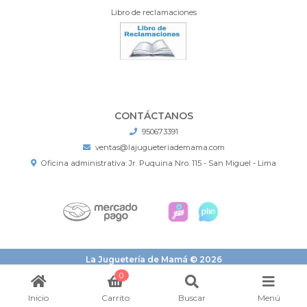
Libro de reclamaciones
CONTÁCTANOS
950673391
ventas@lajugueteriademama.com
Oficina administrativa: Jr. Puquina Nro. 115 - San Miguel - Lima
La Juguetería de Mamá © 2026
¿Te gusta mi tienda? Yo vendo con
Bsale
0
Inicio
Carrito
Buscar
Menú