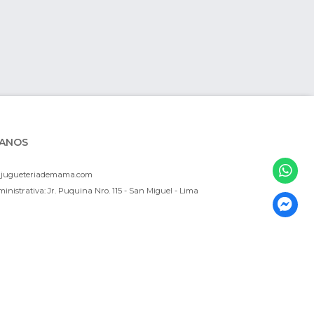
ANOS
ajugueteriademama.com
inistrativa: Jr. Puquina Nro. 115 - San Miguel - Lima