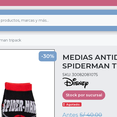
rman tripack
MEDIAS ANTI
-30%
SPIDERMAN T
SKU: 30082081075
Stock por sucursal
Agotado.
Antes
S/ 40.00