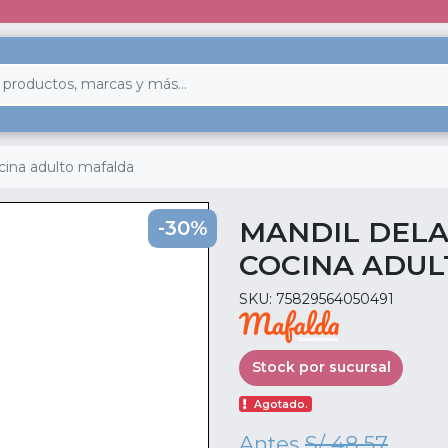
cina adulto mafalda
MANDIL DEL
-30%
COCINA ADU
SKU: 75829564050491
Stock por sucursal
Agotado.
Antes
S/ 48.57